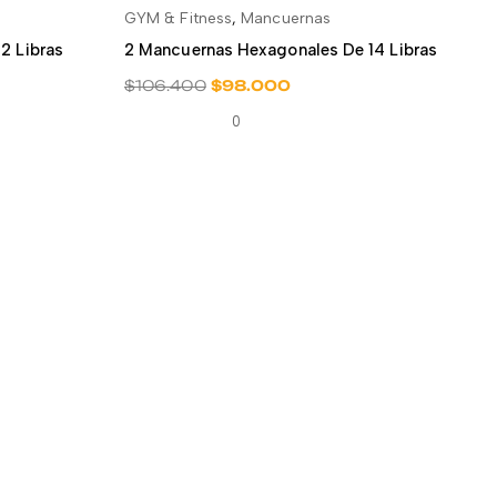
GYM & Fitness
,
Mancuernas
ITO
AÑADIR AL CARRITO
2 Libras
2 Mancuernas Hexagonales De 14 Libras
$
106.400
$
98.000
0