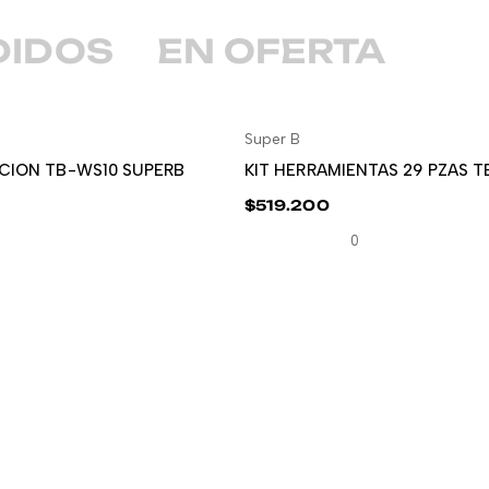
DIDOS
EN OFERTA
Super B
ADIR AL CARRITO
AÑADIR AL CARR
CION TB-WS10 SUPERB
KIT HERRAMIENTAS 29 PZAS 
$
519.200
0