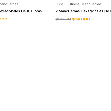
Mancuernas
GYM & Fitness
,
Mancuernas
ADIR AL CARRITO
AÑADIR AL CARR
exagonales De 10 Libras
2 Mancuernas Hexagonales De 1
000
$
91.200
$
84.000
0