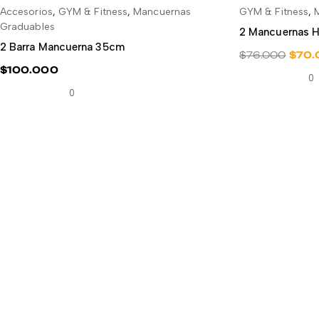
Accesorios
,
GYM & Fitness
,
Mancuernas
GYM & Fitness
,
AÑADIR AL CARRITO
AÑ
Graduables
2 Mancuernas H
2 Barra Mancuerna 35cm
$
76.000
$
70.
$
100.000
0
0