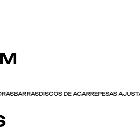
YM
AS
BARRAS
DISCOS DE AGARRE
PESAS AJUSTAB
S
-8%