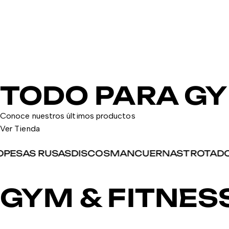
TODO PARA G
Conoce nuestros últimos productos
Ver Tienda
ESAS RUSAS
DISCOS
MANCUERNAS
TROTADOR
GYM & FITNES
-8%