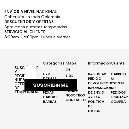
ENVÍOS A NIVEL NACIONAL
Cobertura en toda Colombia
DESCUENTOS Y OFERTAS
Aprovecha nuestras temporadas
SERVICIO AL CLIENTE
8:00am - 6:00pm, Lunes a Viernes
Categorías
Mapa
Información
Cuenta
SUSCRÍBETE
del
Y
GYM
RASTREAR
CARRITO
sitio
RECIBE
FITNESS
PEDIDO
MI
NUESTRAS
AUTOMOTRIZ
DEVOLUCIONES
CUENTA
OFERTAS
SUSCRIBIRME
INICIO
DE
DISCOS
INFORMACIÓN
MIS
TIENDA
TEMPORADA
PESAS
DE ENVÍO
PEDIDOS
NOSOTROS
CARDIO
AYUDA
FINALIZAR
CONTACTO
BARRAS
POLÍTICA
COMPRA
DE
DATOS