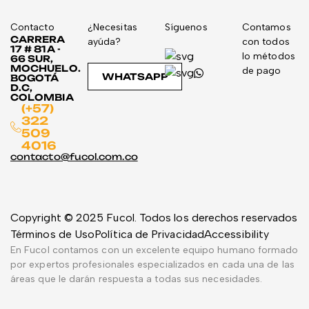
Contacto
¿Necesitas
Síguenos
Contamos
CARRERA
ayúda?
con todos
17 # 81A -
lo métodos
66 SUR,
MOCHUELO.
de pago
WHATSAPP
BOGOTÁ
D.C,
COLOMBIA
(+57)
322
509
4016
contacto@fucol.com.co
Copyright © 2025 Fucol. Todos los derechos reservados
Términos de Uso
Política de Privacidad
Accessibility
En Fucol contamos con un excelente equipo humano formado
por expertos profesionales especializados en cada una de las
áreas que le darán respuesta a todas sus necesidades.