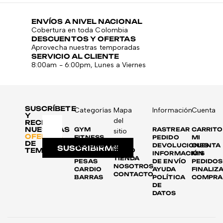
ENVÍOS A NIVEL NACIONAL
Cobertura en toda Colombia
DESCUENTOS Y OFERTAS
Aprovecha nuestras temporadas
SERVICIO AL CLIENTE
8:00am - 6:00pm, Lunes a Viernes
SUSCRÍBETE
Categorías
Mapa
Información
Cuenta
Y
del
RECIBE
NUESTRAS
GYM
RASTREAR
CARRITO
sitio
OFERTAS
FITNESS
PEDIDO
MI
DE
AUTOMOTRIZ
DEVOLUCIONES
CUENTA
SUSCRIBIRME
TEMPORADA
INICIO
DISCOS
INFORMACIÓN
MIS
TIENDA
PESAS
DE ENVÍO
PEDIDOS
NOSOTROS
CARDIO
AYUDA
FINALIZ
CONTACTO
BARRAS
POLÍTICA
COMPRA
DE
DATOS