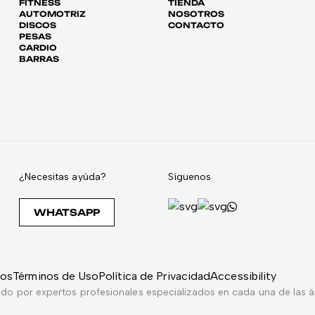
FITNESS
TIENDA
AUTOMOTRIZ
NOSOTROS
DISCOS
CONTACTO
PESAS
CARDIO
BARRAS
¿Necesitas ayúda?
Síguenos
WHATSAPP
dos
Términos de Uso
Política de Privacidad
Accessibility
 por expertos profesionales especializados en cada una de las ár