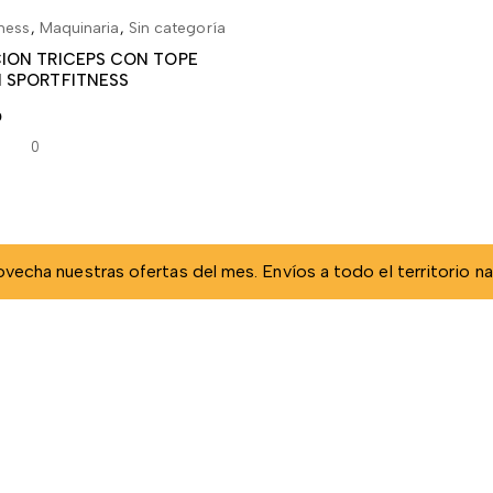
ness
,
Maquinaria
,
Sin categoría
AÑADIR AL CARRITO
ION TRICEPS CON TOPE
 SPORTFITNESS
0
0
vecha nuestras ofertas del mes. Envíos a todo el territorio na