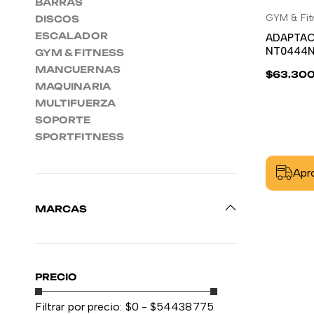
BARRAS
GYM & Fit
DISCOS
ESCALADOR
ADAPTAC
NT0444N
GYM & FITNESS
MANCUERNAS
$
63.30
MAQUINARIA
MULTIFUERZA
SOPORTE
SPORTFITNESS
Apro
MARCAS
PRECIO
Filtrar por precio:
$
0
- $
54438775