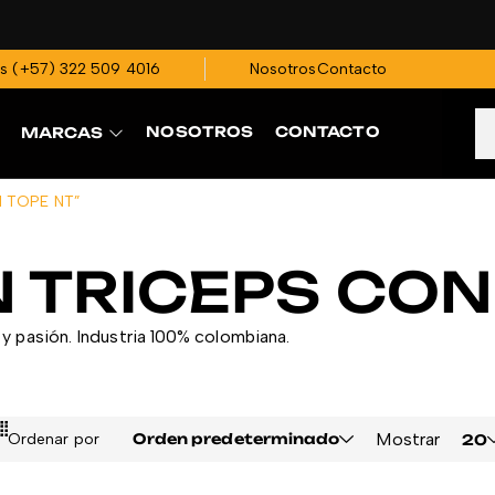
os
(+57)
322 509 4016
Nosotros
Contacto
NOSOTROS
CONTACTO
MARCAS
N TOPE NT”
 TRICEPS CON
y pasión. Industria 100% colombiana.
Mostrar
Ordenar por
Orden predeterminado
20