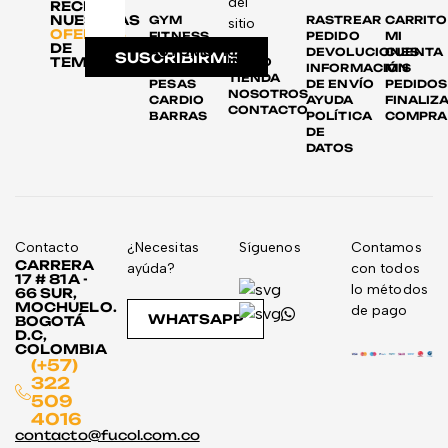
del
RECIBE
NUESTRAS
GYM
RASTREAR
CARRITO
sitio
OFERTAS
FITNESS
PEDIDO
MI
DE
AUTOMOTRIZ
DEVOLUCIONES
CUENTA
SUSCRIBIRME
TEMPORADA
INICIO
DISCOS
INFORMACIÓN
MIS
TIENDA
PESAS
DE ENVÍO
PEDIDOS
NOSOTROS
CARDIO
AYUDA
FINALIZ
CONTACTO
BARRAS
POLÍTICA
COMPRA
DE
DATOS
Contacto
¿Necesitas
Síguenos
Contamos
CARRERA
ayúda?
con todos
17 # 81A -
lo métodos
66 SUR,
MOCHUELO.
de pago
WHATSAPP
BOGOTÁ
D.C,
COLOMBIA
(+57)
322
509
4016
contacto@fucol.com.co