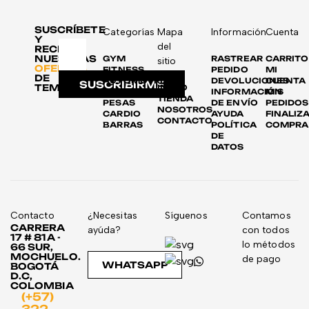
SUSCRÍBETE
Categorías
Mapa
Información
Cuenta
Y
del
RECIBE
NUESTRAS
GYM
RASTREAR
CARRITO
sitio
OFERTAS
FITNESS
PEDIDO
MI
DE
AUTOMOTRIZ
DEVOLUCIONES
CUENTA
SUSCRIBIRME
TEMPORADA
INICIO
DISCOS
INFORMACIÓN
MIS
TIENDA
PESAS
DE ENVÍO
PEDIDOS
NOSOTROS
CARDIO
AYUDA
FINALIZ
CONTACTO
BARRAS
POLÍTICA
COMPRA
DE
DATOS
Contacto
¿Necesitas
Síguenos
Contamos
CARRERA
ayúda?
con todos
17 # 81A -
lo métodos
66 SUR,
MOCHUELO.
de pago
WHATSAPP
BOGOTÁ
D.C,
COLOMBIA
(+57)