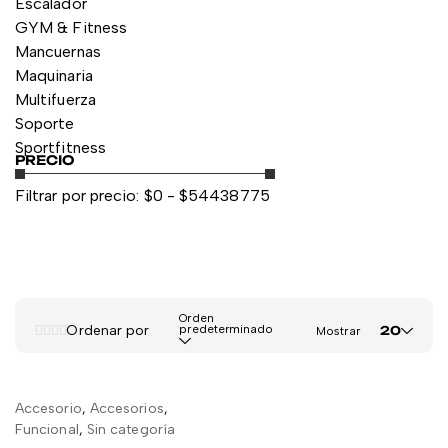
Escalador
GYM & Fitness
Mancuernas
Maquinaria
Multifuerza
Soporte
Sportfitness
PRECIO
Filtrar por precio:
$
0
- $
54438775
Orden
Ordenar por
predeterminado
20
Mostrar
Accesorio
,
Accesorios
,
AÑADIR AL CARRITO
Funcional
,
Sin categoría