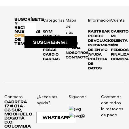
SUSCRÍBETE
Categorías
Mapa
Información
Cuenta
Y
del
RECIBE
NUESTRAS
GYM
RASTREAR
CARRITO
sitio
OFERTAS
FITNESS
PEDIDO
MI
DE
AUTOMOTRIZ
DEVOLUCIONES
CUENTA
SUSCRIBIRME
TEMPORADA
INICIO
DISCOS
INFORMACIÓN
MIS
TIENDA
PESAS
DE ENVÍO
PEDIDOS
NOSOTROS
CARDIO
AYUDA
FINALIZ
CONTACTO
BARRAS
POLÍTICA
COMPRA
DE
DATOS
Contacto
¿Necesitas
Síguenos
Contamos
CARRERA
ayúda?
con todos
17 # 81A -
lo métodos
66 SUR,
MOCHUELO.
de pago
WHATSAPP
BOGOTÁ
D.C,
COLOMBIA