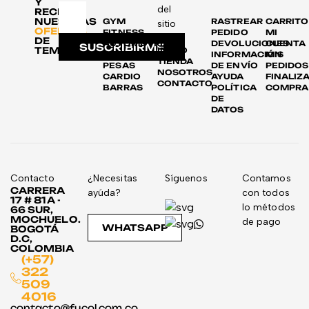
Y
del
RECIBE
NUESTRAS
GYM
RASTREAR
CARRITO
sitio
OFERTAS
FITNESS
PEDIDO
MI
DE
AUTOMOTRIZ
DEVOLUCIONES
CUENTA
SUSCRIBIRME
TEMPORADA
INICIO
DISCOS
INFORMACIÓN
MIS
TIENDA
PESAS
DE ENVÍO
PEDIDOS
NOSOTROS
CARDIO
AYUDA
FINALIZ
CONTACTO
BARRAS
POLÍTICA
COMPRA
DE
DATOS
Contacto
¿Necesitas
Síguenos
Contamos
CARRERA
ayúda?
con todos
17 # 81A -
lo métodos
66 SUR,
MOCHUELO.
de pago
WHATSAPP
BOGOTÁ
D.C,
COLOMBIA
(+57)
322
509
4016
contacto@fucol.com.co