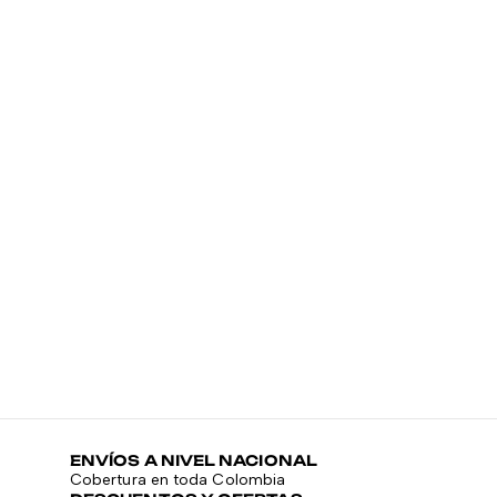
GY
B
$
ENVÍOS A NIVEL NACIONAL
Cobertura en toda Colombia