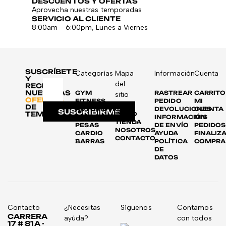
DESCUENTOS Y OFERTAS
Aprovecha nuestras temporadas
SERVICIO AL CLIENTE
8:00am - 6:00pm, Lunes a Viernes
SUSCRÍBETE
Categorías
Mapa
Información
Cuenta
Y
del
RECIBE
NUESTRAS
GYM
RASTREAR
CARRITO
sitio
OFERTAS
FITNESS
PEDIDO
MI
DE
AUTOMOTRIZ
DEVOLUCIONES
CUENTA
SUSCRIBIRME
TEMPORADA
INICIO
DISCOS
INFORMACIÓN
MIS
TIENDA
PESAS
DE ENVÍO
PEDIDOS
NOSOTROS
CARDIO
AYUDA
FINALIZ
CONTACTO
BARRAS
POLÍTICA
COMPRA
DE
DATOS
Contacto
¿Necesitas
Síguenos
Contamos
CARRERA
ayúda?
con todos
17 # 81A -