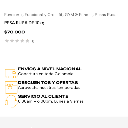
Funcional
,
Funcional y Crossfit
,
GYM & Fitness
,
Pesas Rusas
GY
AÑADIR AL CARRITO
PESA RUSA DE 10kg
Ba
$
70.000
$
0
ENVÍOS A NIVEL NACIONAL
Cobertura en toda Colombia
DESCUENTOS Y OFERTAS
Aprovecha nuestras temporadas
SERVICIO AL CLIENTE
8:00am - 6:00pm, Lunes a Viernes