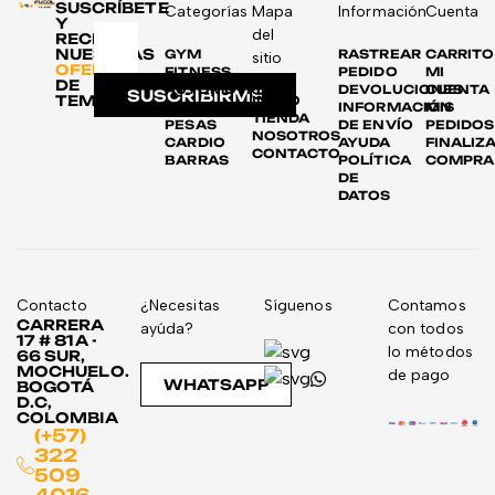
SUSCRÍBETE
Categorías
Mapa
Información
Cuenta
Y
del
RECIBE
NUESTRAS
GYM
RASTREAR
CARRITO
sitio
OFERTAS
FITNESS
PEDIDO
MI
DE
AUTOMOTRIZ
DEVOLUCIONES
CUENTA
SUSCRIBIRME
TEMPORADA
INICIO
DISCOS
INFORMACIÓN
MIS
TIENDA
PESAS
DE ENVÍO
PEDIDOS
NOSOTROS
CARDIO
AYUDA
FINALIZ
CONTACTO
BARRAS
POLÍTICA
COMPRA
DE
DATOS
Contacto
¿Necesitas
Síguenos
Contamos
CARRERA
ayúda?
con todos
17 # 81A -
lo métodos
66 SUR,
MOCHUELO.
de pago
WHATSAPP
BOGOTÁ
D.C,
COLOMBIA
(+57)
322
509