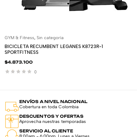
GYM & Fitness
,
Sin categoría
GY
AÑADIR AL CARRITO
BICICLETA RECUMBENT LEGANES K8723R-1
B
SPORTFITNESS
$
4.873.100
0
ENVÍOS A NIVEL NACIONAL
Cobertura en toda Colombia
DESCUENTOS Y OFERTAS
Aprovecha nuestras temporadas
SERVICIO AL CLIENTE
8:00am - 6:00pm, Lunes a Viernes