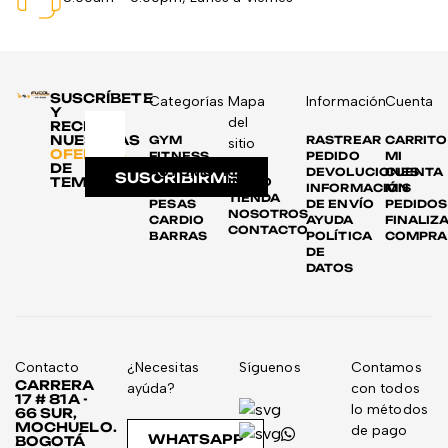
SUSCRÍBETE
Categorías
Mapa
Información
Cuenta
Y
del
RECIBE
NUESTRAS
GYM
RASTREAR
CARRITO
sitio
OFERTAS
FITNESS
PEDIDO
MI
DE
AUTOMOTRIZ
DEVOLUCIONES
CUENTA
SUSCRIBIRME
TEMPORADA
INICIO
DISCOS
INFORMACIÓN
MIS
TIENDA
PESAS
DE ENVÍO
PEDIDOS
NOSOTROS
CARDIO
AYUDA
FINALIZ
CONTACTO
BARRAS
POLÍTICA
COMPRA
DE
DATOS
Contacto
¿Necesitas
Síguenos
Contamos
CARRERA
ayúda?
con todos
17 # 81A -
lo métodos
66 SUR,
MOCHUELO.
de pago
WHATSAPP
BOGOTÁ