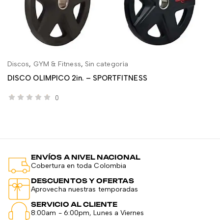
Discos
,
GYM & Fitness
,
Sin categoría
Di
LEER MÁS
DISCO OLIMPICO 2in. – SPORTFITNESS
D
$
0
ENVÍOS A NIVEL NACIONAL
Cobertura en toda Colombia
DESCUENTOS Y OFERTAS
Aprovecha nuestras temporadas
SERVICIO AL CLIENTE
8:00am - 6:00pm, Lunes a Viernes