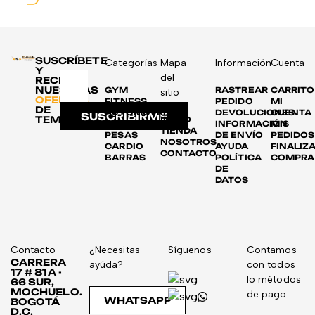
SUSCRÍBETE
Categorías
Mapa
Información
Cuenta
Y
del
RECIBE
NUESTRAS
GYM
RASTREAR
CARRITO
sitio
OFERTAS
FITNESS
PEDIDO
MI
DE
AUTOMOTRIZ
DEVOLUCIONES
CUENTA
SUSCRIBIRME
TEMPORADA
INICIO
DISCOS
INFORMACIÓN
MIS
TIENDA
PESAS
DE ENVÍO
PEDIDOS
NOSOTROS
CARDIO
AYUDA
FINALIZ
CONTACTO
BARRAS
POLÍTICA
COMPRA
DE
DATOS
Contacto
¿Necesitas
Síguenos
Contamos
CARRERA
ayúda?
con todos
17 # 81A -
lo métodos
66 SUR,
MOCHUELO.
de pago
WHATSAPP
BOGOTÁ
D.C,