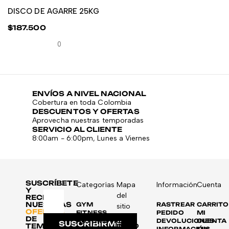
DISCO DE AGARRE 25KG
D
$
187.500
$
0
ENVÍOS A NIVEL NACIONAL
Cobertura en toda Colombia
DESCUENTOS Y OFERTAS
Aprovecha nuestras temporadas
SERVICIO AL CLIENTE
8:00am - 6:00pm, Lunes a Viernes
SUSCRÍBETE
Categorías
Mapa
Información
Cuenta
Y
del
RECIBE
NUESTRAS
GYM
RASTREAR
CARRITO
sitio
OFERTAS
FITNESS
PEDIDO
MI
DE
AUTOMOTRIZ
DEVOLUCIONES
CUENTA
SUSCRIBIRME
TEMPORADA
INICIO