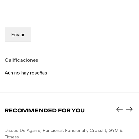
Calificaciones
Aún no hay reseñas
RECOMMENDED FOR YOU
Discos De Agarre
,
Funcional
,
Funcional y Crossfit
,
GYM &
Di
AÑADIR AL CARRITO
Fitness
Fi