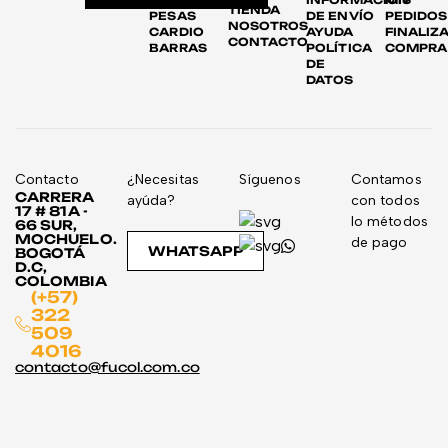
DISCOS
INFORMACIÓN
MIS
TIENDA
PESAS
DE ENVÍO
PEDIDOS
NOSOTROS
CARDIO
AYUDA
FINALIZ
CONTACTO
BARRAS
POLÍTICA
COMPRA
DE
DATOS
Contacto
¿Necesitas
Síguenos
Contamos
CARRERA
ayúda?
con todos
17 # 81A -
lo métodos
66 SUR,
MOCHUELO.
de pago
WHATSAPP
BOGOTÁ
D.C,
COLOMBIA
(+57)
322
509
4016
contacto@fucol.com.co