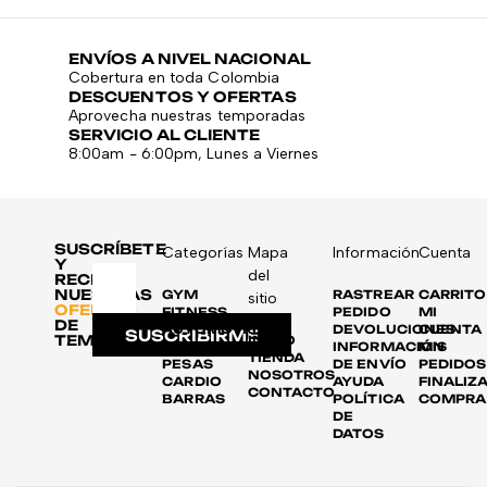
ENVÍOS A NIVEL NACIONAL
Cobertura en toda Colombia
DESCUENTOS Y OFERTAS
Aprovecha nuestras temporadas
SERVICIO AL CLIENTE
8:00am - 6:00pm, Lunes a Viernes
SUSCRÍBETE
Categorías
Mapa
Información
Cuenta
Y
del
RECIBE
NUESTRAS
GYM
RASTREAR
CARRITO
sitio
OFERTAS
FITNESS
PEDIDO
MI
DE
AUTOMOTRIZ
DEVOLUCIONES
CUENTA
SUSCRIBIRME
TEMPORADA
INICIO
DISCOS
INFORMACIÓN
MIS
TIENDA
PESAS
DE ENVÍO
PEDIDOS
NOSOTROS
CARDIO
AYUDA
FINALIZ
CONTACTO
BARRAS
POLÍTICA
COMPRA
DE
DATOS