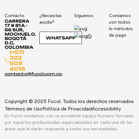
Contacto
¿Necesitas
Síguenos
Contamos
CARRERA
ayúda?
con todos
17 # 81A -
lo métodos
66 SUR,
MOCHUELO.
de pago
WHATSAPP
BOGOTÁ
D.C,
COLOMBIA
(+57)
322
509
4016
contacto@fucol.com.co
Copyright © 2025 Fucol. Todos los derechos reservados
Términos de Uso
Política de Privacidad
Accessibility
En Fucol contamos con un excelente equipo humano formado
por expertos profesionales especializados en cada una de las
áreas que le darán respuesta a todas sus necesidades.