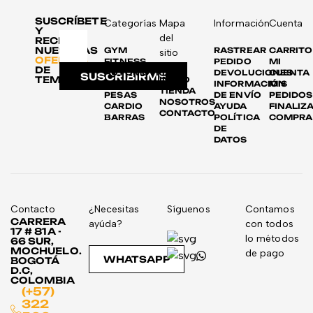
SUSCRÍBETE
Categorías
Mapa
Información
Cuenta
Y
del
RECIBE
NUESTRAS
GYM
RASTREAR
CARRITO
sitio
OFERTAS
FITNESS
PEDIDO
MI
DE
AUTOMOTRIZ
DEVOLUCIONES
CUENTA
SUSCRIBIRME
TEMPORADA
INICIO
DISCOS
INFORMACIÓN
MIS
TIENDA
PESAS
DE ENVÍO
PEDIDOS
NOSOTROS
CARDIO
AYUDA
FINALIZ
CONTACTO
BARRAS
POLÍTICA
COMPRA
DE
DATOS
Contacto
¿Necesitas
Síguenos
Contamos
CARRERA
ayúda?
con todos
17 # 81A -
lo métodos
66 SUR,
MOCHUELO.
de pago
WHATSAPP
BOGOTÁ
D.C,
COLOMBIA
(+57)
322