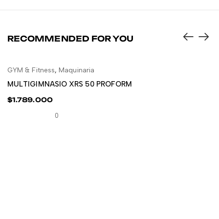
RECOMMENDED FOR YOU
GYM & Fitness
,
Maquinaria
GY
LEER MÁS
MULTIGIMNASIO XRS 50 PROFORM
G
$
1.789.000
$
0