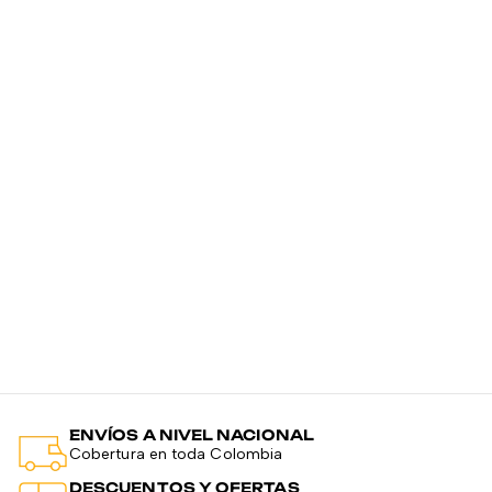
Ma
H
P
$
ENVÍOS A NIVEL NACIONAL
Cobertura en toda Colombia
DESCUENTOS Y OFERTAS