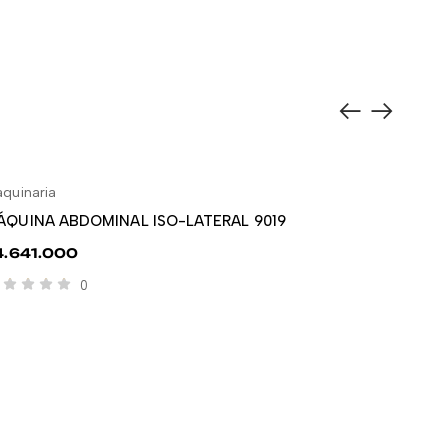
quinaria
GYM & 
LEER MÁS
ÁQUINA ABDOMINAL ISO-LATERAL 9019
PRESS
4.641.000
$
6.79
0