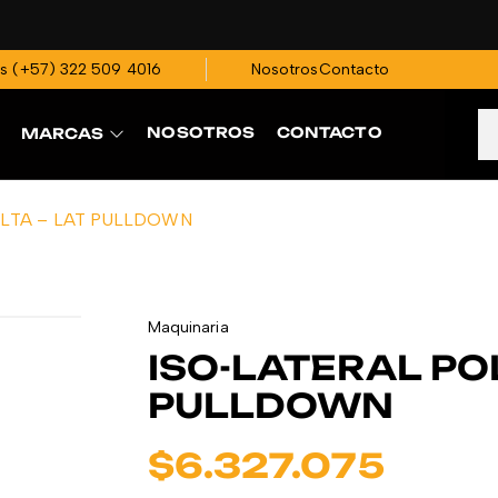
os
(+57)
322 509 4016
Nosotros
Contacto
NOSOTROS
CONTACTO
MARCAS
ALTA – LAT PULLDOWN
Maquinaria
ISO-LATERAL PO
PULLDOWN
$
6.327.075