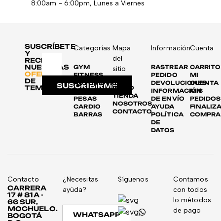
8:00am - 6:00pm, Lunes a Viernes
SUSCRÍBETE
Categorías
Mapa
Información
Cuenta
Y
del
RECIBE
NUESTRAS
GYM
RASTREAR
CARRITO
sitio
OFERTAS
FITNESS
PEDIDO
MI
DE
AUTOMOTRIZ
DEVOLUCIONES
CUENTA
SUSCRIBIRME
TEMPORADA
INICIO
DISCOS
INFORMACIÓN
MIS
TIENDA
PESAS
DE ENVÍO
PEDIDOS
NOSOTROS
CARDIO
AYUDA
FINALIZ
CONTACTO
BARRAS
POLÍTICA
COMPRA
DE
DATOS
Contacto
¿Necesitas
Síguenos
Contamos
CARRERA
ayúda?
con todos
17 # 81A -
lo métodos
66 SUR,
MOCHUELO.
de pago
WHATSAPP
BOGOTÁ