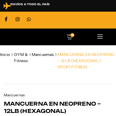
ENVÍOS A TODO EL PAÍS
0
Inicio
GYM &
Mancuernas
MANCUERNA EN NEOPRENO
Fitness
– 12LB (HEXAGONAL)
SPORTFITNESS
Mancuernas
MANCUERNA EN NEOPRENO –
12LB (HEXAGONAL)