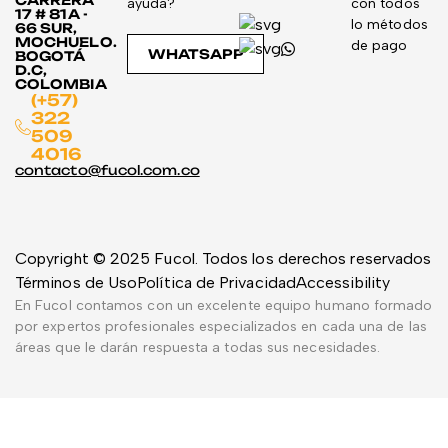
CARRERA
ayúda?
con todos
17 # 81A -
lo métodos
66 SUR,
MOCHUELO.
de pago
WHATSAPP
BOGOTÁ
D.C,
COLOMBIA
(+57)
322
509
4016
contacto@fucol.com.co
Copyright © 2025 Fucol. Todos los derechos reservados
Términos de Uso
Política de Privacidad
Accessibility
En Fucol contamos con un excelente equipo humano formado
por expertos profesionales especializados en cada una de las
áreas que le darán respuesta a todas sus necesidades.