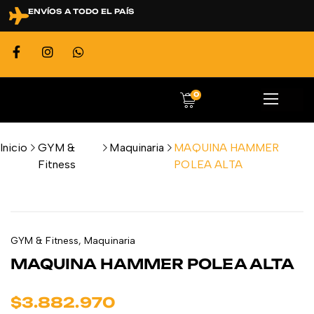
ENVÍOS A TODO EL PAÍS
0
Inicio
GYM &
Maquinaria
MAQUINA HAMMER
Fitness
POLEA ALTA
GYM & Fitness
,
Maquinaria
MAQUINA HAMMER POLEA ALTA
$
3.882.970