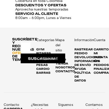
Cobertura en toda Colombia
DESCUENTOS Y OFERTAS
Aprovecha nuestras temporadas
SERVICIO AL CLIENTE
8:00am - 6:00pm, Lunes a Viernes
SUSCRÍBETE
Categorías
Mapa
Información
Cuenta
Y
del
RECIBE
NUESTRAS
GYM
RASTREAR
CARRITO
sitio
OFERTAS
FITNESS
PEDIDO
MI
DE
AUTOMOTRIZ
DEVOLUCIONES
CUENTA
SUSCRIBIRME
TEMPORADA
INICIO
DISCOS
INFORMACIÓN
MIS
TIENDA
PESAS
DE ENVÍO
PEDIDOS
NOSOTROS
CARDIO
AYUDA
FINALIZ
CONTACTO
BARRAS
POLÍTICA
COMPRA
DE
DATOS
Contacto
¿Necesitas
Síguenos
Contamos