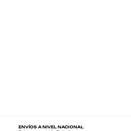
GY
M
$
ENVÍOS A NIVEL NACIONAL