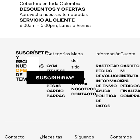
Cobertura en toda Colombia
DESCUENTOS Y OFERTAS
Aprovecha nuestras temporadas
SERVICIO AL CLIENTE
8:00am - 6:00pm, Lunes a Viernes
SUSCRÍBETE
Categorías
Mapa
Información
Cuenta
Y
del
RECIBE
NUESTRAS
GYM
RASTREAR
CARRITO
sitio
OFERTAS
FITNESS
PEDIDO
MI
DE
AUTOMOTRIZ
DEVOLUCIONES
CUENTA
SUSCRIBIRME
TEMPORADA
INICIO
DISCOS
INFORMACIÓN
MIS
TIENDA
PESAS
DE ENVÍO
PEDIDOS
NOSOTROS
CARDIO
AYUDA
FINALIZ
CONTACTO
BARRAS
POLÍTICA
COMPRA
DE
DATOS
Contacto
¿Necesitas
Síguenos
Contamos