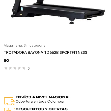
Maquinaria
,
Sin categoría
GY
AÑADIR AL CARRITO
TROTADORA BAYONA TD652B SPORTFITNESS
C
$
0
$
0
ENVÍOS A NIVEL NACIONAL
Cobertura en toda Colombia
DESCUENTOS Y OFERTAS