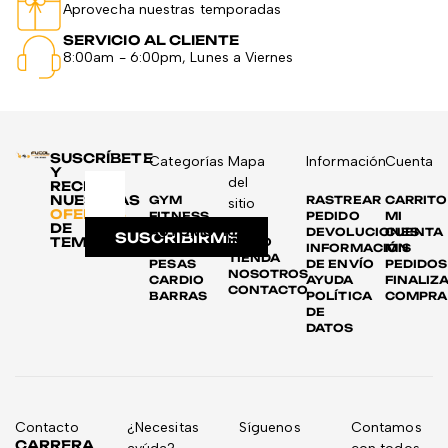
Aprovecha nuestras temporadas
SERVICIO AL CLIENTE
8:00am - 6:00pm, Lunes a Viernes
SUSCRÍBETE
Categorías
Mapa
Información
Cuenta
Y
del
RECIBE
NUESTRAS
GYM
RASTREAR
CARRITO
sitio
OFERTAS
FITNESS
PEDIDO
MI
DE
AUTOMOTRIZ
DEVOLUCIONES
CUENTA
SUSCRIBIRME
TEMPORADA
INICIO
DISCOS
INFORMACIÓN
MIS
TIENDA
PESAS
DE ENVÍO
PEDIDOS
NOSOTROS
CARDIO
AYUDA
FINALIZ
CONTACTO
BARRAS
POLÍTICA
COMPRA
DE
DATOS
Contacto
¿Necesitas
Síguenos
Contamos
CARRERA