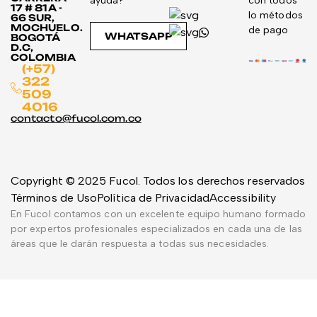
ayúda?
con todos
17 # 81A -
lo métodos
66 SUR,
MOCHUELO.
de pago
WHATSAPP
BOGOTÁ
D.C,
COLOMBIA
(+57)
322
509
4016
contacto@fucol.com.co
Copyright © 2025 Fucol. Todos los derechos reservados
Términos de Uso
Política de Privacidad
Accessibility
En Fucol contamos con un excelente equipo humano formado
por expertos profesionales especializados en cada una de las
áreas que le darán respuesta a todas sus necesidades.