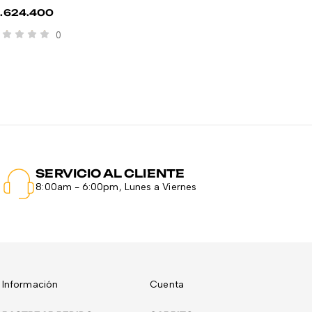
1.624.400
$
2.29
0
SERVICIO AL CLIENTE
8:00am - 6:00pm, Lunes a Viernes
Información
Cuenta