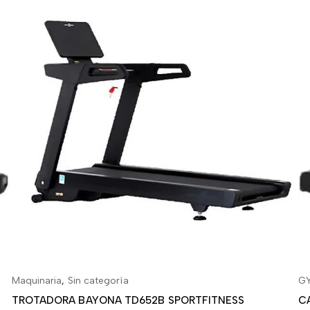
Maquinaria
,
Sin categoría
GY
AÑADIR AL CARRITO
TROTADORA BAYONA TD652B SPORTFITNESS
C