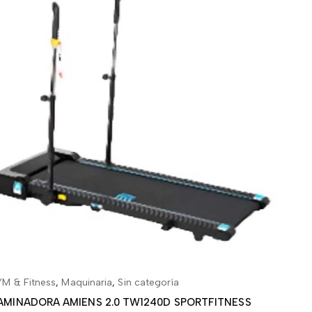
M & Fitness
,
Maquinaria
,
Sin categoría
GYM & 
AÑADIR AL CARRITO
AMINADORA AMIENS 2.0 TW1240D SPORTFITNESS
BICIC