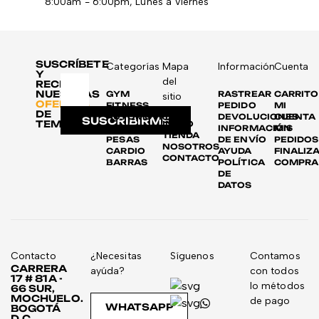
8:00am - 6:00pm, Lunes a Viernes
SUSCRÍBETE
Categorías
Mapa
Información
Cuenta
Y
del
RECIBE
NUESTRAS
GYM
RASTREAR
CARRITO
sitio
OFERTAS
FITNESS
PEDIDO
MI
DE
AUTOMOTRIZ
DEVOLUCIONES
CUENTA
SUSCRIBIRME
TEMPORADA
INICIO
DISCOS
INFORMACIÓN
MIS
TIENDA
PESAS
DE ENVÍO
PEDIDOS
NOSOTROS
CARDIO
AYUDA
FINALIZ
CONTACTO
BARRAS
POLÍTICA
COMPRA
DE
DATOS
Contacto
¿Necesitas
Síguenos
Contamos
CARRERA
ayúda?
con todos
17 # 81A -
lo métodos
66 SUR,
MOCHUELO.
de pago
WHATSAPP
BOGOTÁ
D.C,