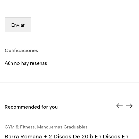
Calificaciones
Aún no hay reseñas
Recommended for you
-4%
ON SALE
GYM & Fitness
,
Mancuernas Graduables
Fu
AÑADIR AL CARRITO
Barra Romana + 2 Discos De 20lb En Discos En
2