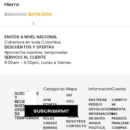
Hierro
$
$
290.000
$
278.000
0
ENVÍOS A NIVEL NACIONAL
Cobertura en toda Colombia
DESCUENTOS Y OFERTAS
Aprovecha nuestras temporadas
SERVICIO AL CLIENTE
8:00am - 6:00pm, Lunes a Viernes
Categorías
Mapa
Información
Cuenta
SUSCRÍBETE
del
Y
GYM
RASTREAR
CARRITO
sitio
RECIBE
FITNESS
PEDIDO
MI
NUESTRAS
AUTOMOTRIZ
DEVOLUCIONES
CUENTA
OFERTAS
SUSCRIBIRME
INICIO
DE
DISCOS
INFORMACIÓN
MIS
TIENDA
TEMPORADA
PESAS
DE ENVÍO
PEDIDOS
NOSOTROS
CARDIO
AYUDA
FINALIZAR
CONTACTO
BARRAS
POLÍTICA
COMPRA